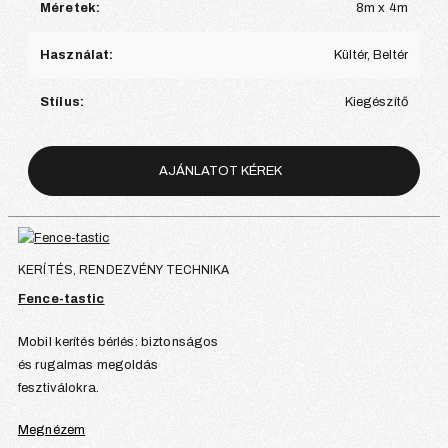
Méretek:
8m x 4m
Használat:
Kültér, Beltér
Stílus:
Kiegészítő
AJÁNLATOT KÉREK
KERÍTÉS, RENDEZVÉNY TECHNIKA
Fence-tastic
Mobil kerítés bérlés: biztonságos
és rugalmas megoldás
fesztiválokra.
Megnézem