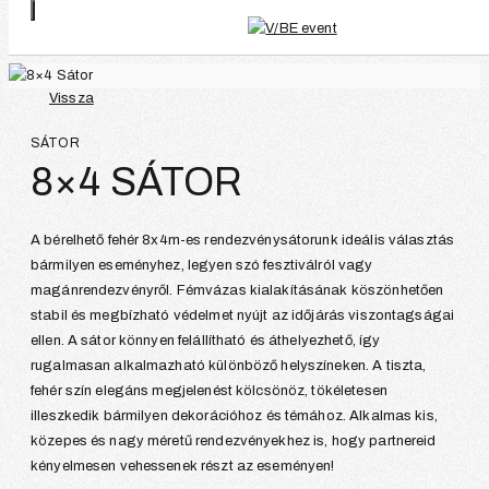
Vissza
SÁTOR
8×4 SÁTOR
A bérelhető fehér 8x4m-es rendezvénysátorunk ideális választás
bármilyen eseményhez, legyen szó fesztiválról vagy
magánrendezvényről. Fémvázas kialakításának köszönhetően
stabil és megbízható védelmet nyújt az időjárás viszontagságai
ellen. A sátor könnyen felállítható és áthelyezhető, így
rugalmasan alkalmazható különböző helyszíneken. A tiszta,
fehér szín elegáns megjelenést kölcsönöz, tökéletesen
illeszkedik bármilyen dekorációhoz és témához. Alkalmas kis,
közepes és nagy méretű rendezvényekhez is, hogy partnereid
kényelmesen vehessenek részt az eseményen!