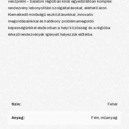
veszprémi – balatoni régióban kínál egyedülállóan komplex
rendezvény lebonyolítási szolgáltatásokat, elérhető áron.
Kiemelkedő minőségű eszköztárunkkal, innovatív
megoldásainkkal és hatékony problémamegoldó
képességünkkel elsősorban a helyi közösség és a régióba
érkező rendezvények igényeit helyezzük előtérbe.
Szín:
Fehér
Anyag:
Fém, műanyag