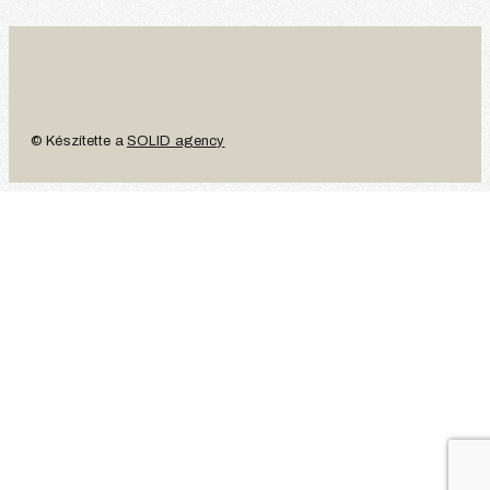
© Készítette a
SOLID agency