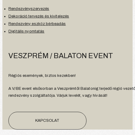
Rendezvényszervezés
Dekoráció tervezés és kivitelezés
Rendezvény eszköz bérbeadás
Digitális nyomtatás
VESZPRÉM / BALATON EVENT
Régiós események, biztos kezekben!
A V/BE event elsősorban a Veszprémtől Balatonig terjedő régió vezet
rendezvény szolgáltatója. Várjuk levelét, vagy hívását!
KAPCSOLAT