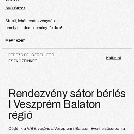
6×3 Sátor
Stabil, fehér rendezvénysátor,
amely minden eseményt feldob!
Megnézem
FEDEZD FEL BÉRELHETŐ
Kattints!
ESZKÖZEINKET!
Rendezvény sátor bérlés
I Veszprém Balaton
régió
Cégünk a V/BE, vagyis a Veszprém / Balaton Event elsősorban a