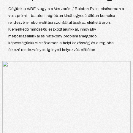
Cégünk a V/BE, vagyis a Veszprém / Balaton Event elsősorban a
veszprémi – balatoni régióban kínál egyedülállóan komplex
rendezvény lebonyolítási szolgáltatásokat, elérhető áron.
Kiemelkedő minőségű eszköztárunkkal, innovatív
megoldásainkkal és hatékony problémamegoldó
képességünkkel elsősorban a helyi közösség és a régióba
érkező rendezvények igényeit helyezzük előtérbe.