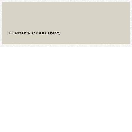
© Készítette a
SOLID agency