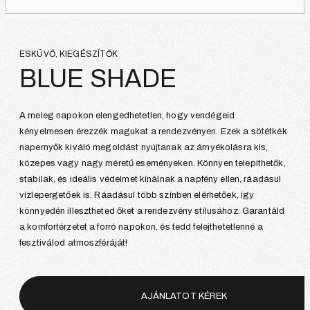
ESKÜVŐ, KIEGÉSZÍTŐK
BLUE SHADE
A meleg napokon elengedhetetlen, hogy vendégeid
kényelmesen érezzék magukat a rendezvényen. Ezek a sötétkék
napernyők kiváló megoldást nyújtanak az árnyékolásra kis,
közepes vagy nagy méretű eseményeken. Könnyen telepíthetők,
stabilak, és ideális védelmet kínálnak a napfény ellen, ráadásul
vízlepergetőek is. Ráadásul több színben elérhetőek, így
könnyedén illesztheted őket a rendezvény stílusához. Garantáld
a komfortérzetet a forró napokon, és tedd felejthetetlenné a
fesztiválod atmoszféráját!
AJÁNLATOT KÉREK