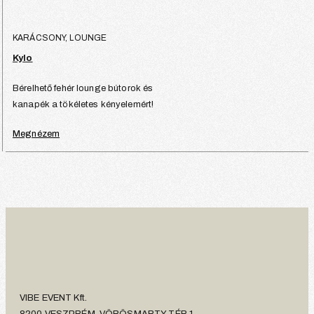
KARÁCSONY, LOUNGE
Kylo
Bérelhető fehér lounge bútorok és
kanapék a tökéletes kényelemért!
Megnézem
VIBE EVENT Kft.
8200 VESZPRÉM, VÖRÖSMARTY TÉR 1.