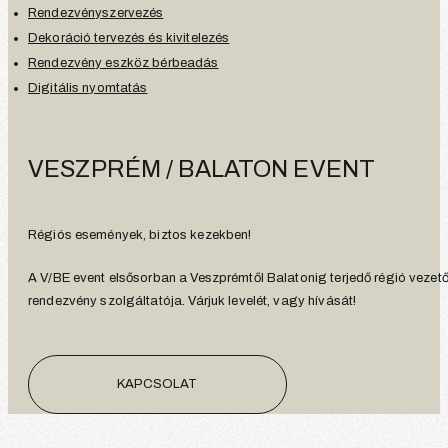
Rendezvényszervezés
Dekoráció tervezés és kivitelezés
Rendezvény eszköz bérbeadás
Digitális nyomtatás
VESZPRÉM / BALATON EVENT
Régiós események, biztos kezekben!
A V/BE event elsősorban a Veszprémtől Balatonig terjedő régió vezet
rendezvény szolgáltatója. Várjuk levelét, vagy hívását!
KAPCSOLAT