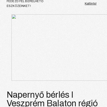
FEDEZD FEL BÉRELHETŐ
Kattints!
ESZKÖZEINKET!
Napernyő bérlés I
Veszprém Balaton régió