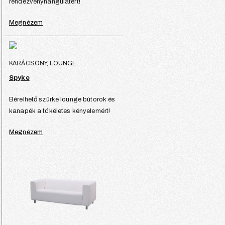
rendezvényhangulatért!
Megnézem
KARÁCSONY, LOUNGE
Spyke
Bérelhető szürke lounge bútorok és
kanapék a tökéletes kényelemért!
Megnézem