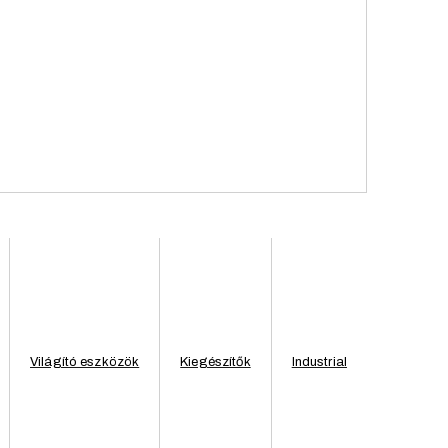
Fehér
Fém
3 cm, Ülésmagasság: 43,5 cm, Mélység: 42 cm, Szélesség: 43 cm
Kültér, Beltér
Világító eszközök
Kiegészítők
Industrial
Vintage