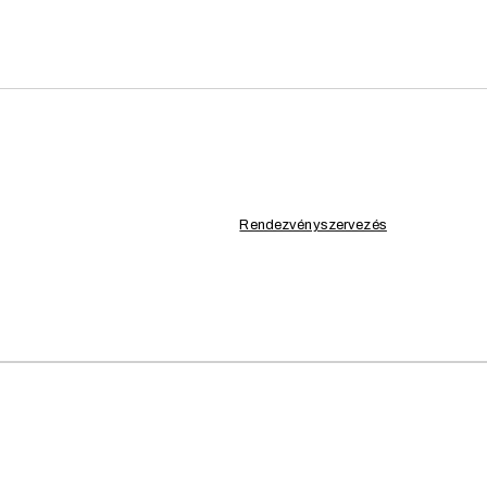
ESKÜVŐ, KARÁCSONY,
CLAIRE
Rendezvényszervezés
A Claire fehér fém Chi
garantálva a kiváló mi
eseménynek, a klasszik
lehetőségét, és vigyél
AJÁNLA