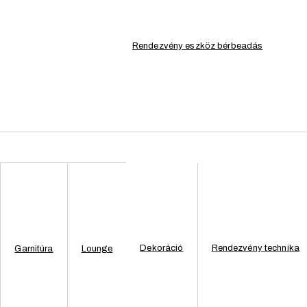
Rendezvény eszköz bérbeadás
Magasság: 9
Dekoráció
Rendezvény technika
Garnitúra
Lounge
AJÁNLATOT KÉREK