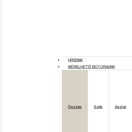
Szín:
HÍREINK
BÉRELHETŐ BÚTORAINK
Anyag:
Méretek:
Használat:
Összes
Szék
Asztal
Stílus: