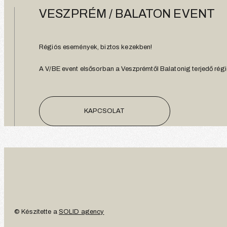
VESZPRÉM / BALATON EVENT
Régiós események, biztos kezekben!
A V/BE event elsősorban a Veszprémtől Balatonig terjedő régió
KAPCSOLAT
© Készítette a
SOLID agency