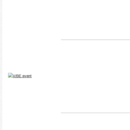
Chiavari szék bérlés, szék
Balaton régió
Cégünk a V/BE, vagyis a Veszprém / Balaton Event elsősorban a vesz
eszköztárunkkal, innovatív megoldásainkkal és hatékony problémame