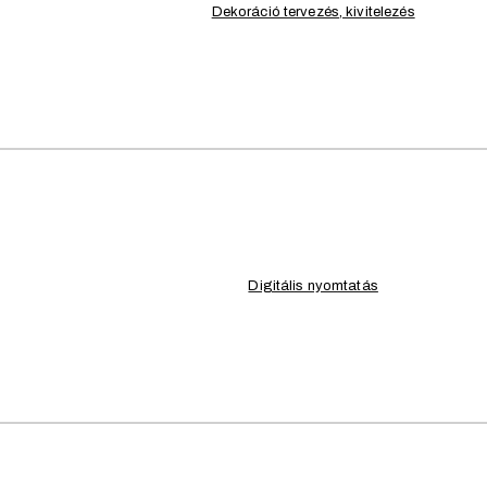
Dekoráció tervezés, kivitelezés
ASZTAL, ESKÜVŐ, INDU
Alex
Elegancia és loft stílus 
rendezvényhez!
Megnézem
TECHNIKAI INFORMÁCIÓK
FEDEZD FEL BÉRELHE
Digitális nyomtatás
 bérlés esküvőre, esküvői sz
prémi – balatoni régióban kínál egyedülállóan komplex rendezvény lebonyo
goldó képességünkkel elsősorban a helyi közösség és a régióba érkező r