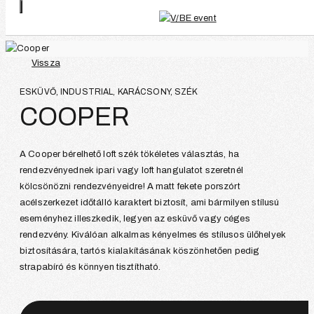
Vissza
ESKÜVŐ, INDUSTRIAL, KARÁCSONY, SZÉK
COOPER
A Cooper bérelhető loft szék tökéletes választás, ha
rendezvényednek ipari vagy loft hangulatot szeretnél
kölcsönözni rendezvényeidre! A matt fekete porszórt
acélszerkezet időtálló karaktert biztosít, ami bármilyen stílusú
eseményhez illeszkedik, legyen az esküvő vagy céges
rendezvény. Kiválóan alkalmas kényelmes és stílusos ülőhelyek
biztosítására, tartós kialakításának köszönhetően pedig
strapabíró és könnyen tisztítható.