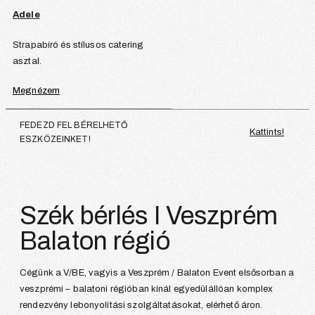
Adele
Strapabíró és stílusos catering
asztal.
Megnézem
FEDEZD FEL BÉRELHETŐ
Kattints!
ESZKÖZEINKET!
Szék bérlés I Veszprém
Balaton régió
Cégünk a V/BE, vagyis a Veszprém / Balaton Event elsősorban a
veszprémi – balatoni régióban kínál egyedülállóan komplex
rendezvény lebonyolítási szolgáltatásokat, elérhető áron.