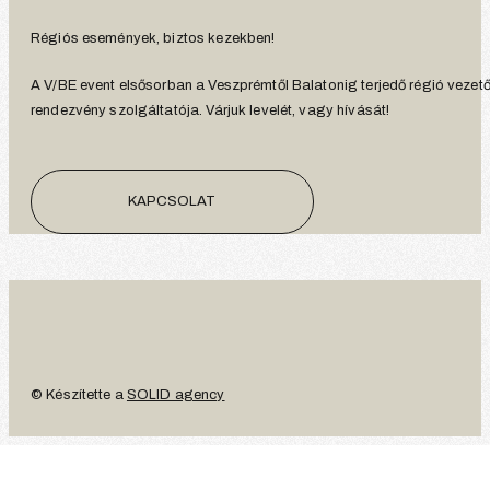
Régiós események, biztos kezekben!
A V/BE event elsősorban a Veszprémtől Balatonig terjedő régió vezet
rendezvény szolgáltatója. Várjuk levelét, vagy hívását!
KAPCSOLAT
© Készítette a
SOLID agency