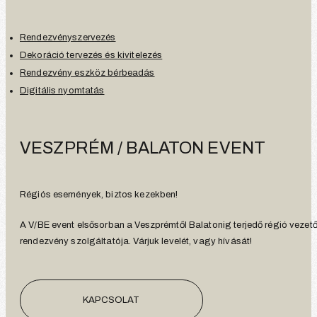
Rendezvényszervezés
Dekoráció tervezés és kivitelezés
Rendezvény eszköz bérbeadás
Digitális nyomtatás
VESZPRÉM / BALATON EVENT
Régiós események, biztos kezekben!
A V/BE event elsősorban a Veszprémtől Balatonig terjedő régió vezet
rendezvény szolgáltatója. Várjuk levelét, vagy hívását!
KAPCSOLAT