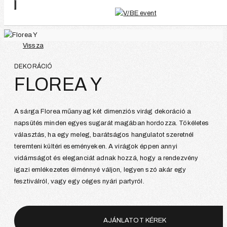
Vissza
DEKORÁCIÓ
FLOREA Y
A sárga Florea műanyag két dimenziós virág dekoráció a
napsütés minden egyes sugarát magában hordozza. Tökéletes
választás, ha egy meleg, barátságos hangulatot szeretnél
teremteni kültéri eseményeken. A virágok éppen annyi
vidámságot és eleganciát adnak hozzá, hogy a rendezvény
igazi emlékezetes élménnyé váljon, legyen szó akár egy
fesztiválról, vagy egy céges nyári partyról.
AJÁNLATOT KÉREK