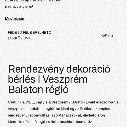
Átlátszó virág dekoráció a vidám
rendezvényekre!
Megnézem
FEDEZD FEL BÉRELHETŐ
Kattints!
ESZKÖZEINKET!
Rendezvény dekoráció
bérlés I Veszprém
Balaton régió
Cégünk a V/BE, vagyis a Veszprém / Balaton Event elsősorban a
veszprémi – balatoni régióban kínál egyedülállóan komplex
rendezvény lebonyolítási szolgáltatásokat, elérhető áron.
Kiemelkedő minőségű eszköztárunkkal, innovatív