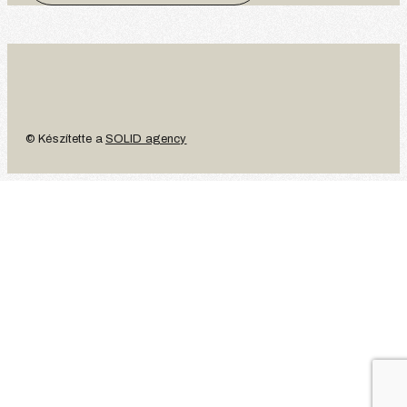
© Készítette a
SOLID agency