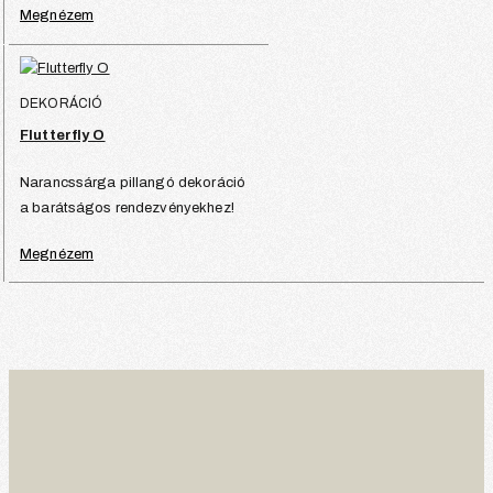
Megnézem
DEKORÁCIÓ
Flutterfly O
Narancssárga pillangó dekoráció
a barátságos rendezvényekhez!
Megnézem