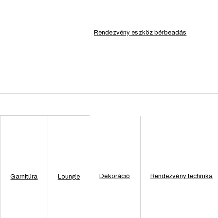
goldó képességünkkel elsősorban a helyi közösség és a régióba érkező r
Rendezvény eszköz bérbeadás
Dekoráció
Rendezvény technika
Garnitúra
Lounge