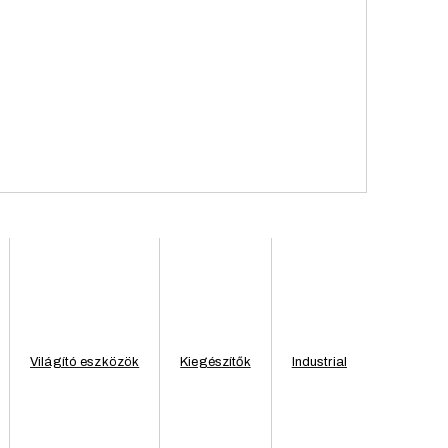
endezvények igényeit helyezzük előtérbe.
Világító eszközök
Kiegészítők
Industrial
Szürke
Átmérő: 300 cm Magasság: 247 cm