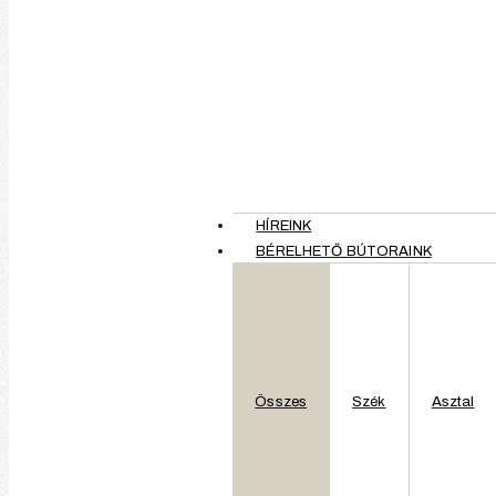
eszköztárunkkal, innovatív megoldásainkkal és hatékony problémame
HÍREINK
BÉRELHETŐ BÚTORAINK
Összes
Szék
Asztal
Szín:
Méretek: