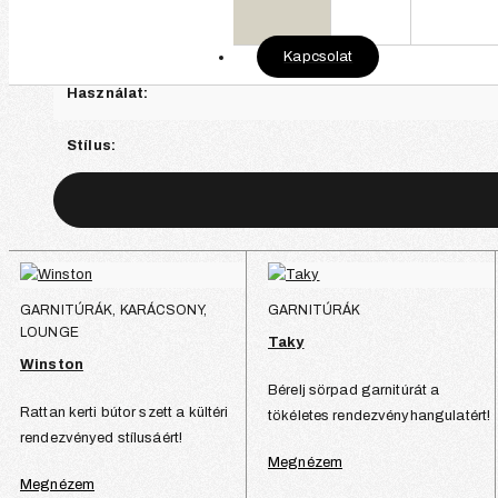
Anyag:
Kapcsolat
Használat:
Stílus:
GARNITÚRÁK, KARÁCSONY,
GARNITÚRÁK
LOUNGE
Taky
Winston
Bérelj sörpad garnitúrát a
Rattan kerti bútor szett a kültéri
tökéletes rendezvényhangulatért!
rendezvényed stílusáért!
Megnézem
Megnézem