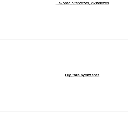
Dekoráció tervezés, kivitelezés
LOUNGE
Rester_B
Nyugágyak több színben
rendezvényeken!
Megnézem
TECHNIKAI INFORMÁCIÓK
Digitális nyomtatás
FEDEZD FEL BÉRELHE
m Balaton régió
prémi – balatoni régióban kínál egyedülállóan komplex rendezvény lebonyo