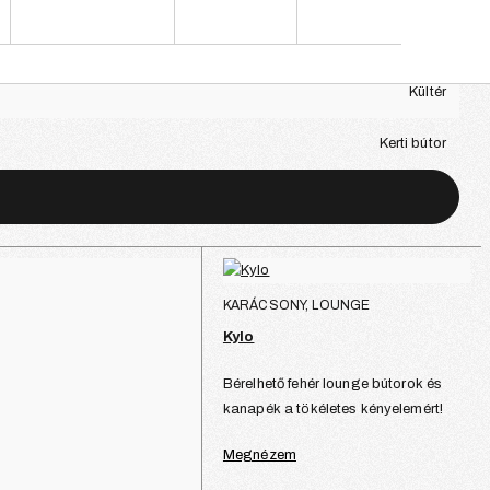
Fém szerkezet
Kültér
Kerti bútor
KARÁCSONY, LOUNGE
Kylo
Bérelhető fehér lounge bútorok és
kanapék a tökéletes kényelemért!
Megnézem