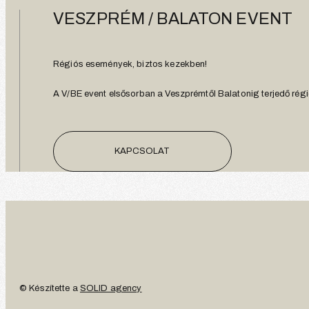
VESZPRÉM / BALATON EVENT
Régiós események, biztos kezekben!
A V/BE event elsősorban a Veszprémtől Balatonig terjedő régió
KAPCSOLAT
© Készítette a
SOLID agency