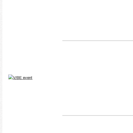
Napernyő bérlés I Veszpré
Cégünk a V/BE, vagyis a Veszprém / Balaton Event elsősorban a vesz