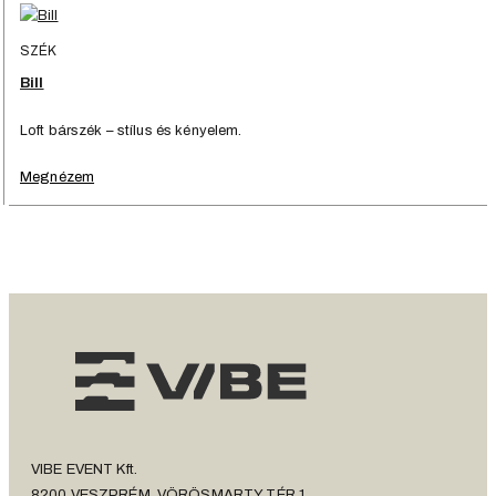
SZÉK
Bill
Loft bárszék – stílus és kényelem.
Megnézem
VIBE EVENT Kft.
8200 VESZPRÉM, VÖRÖSMARTY TÉR 1.