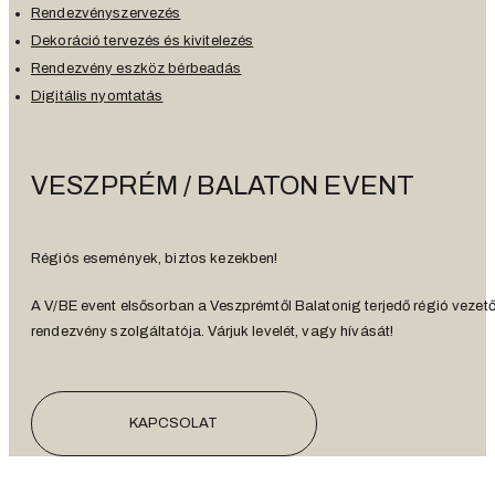
Rendezvényszervezés
Dekoráció tervezés és kivitelezés
Rendezvény eszköz bérbeadás
Digitális nyomtatás
VESZPRÉM / BALATON EVENT
Régiós események, biztos kezekben!
A V/BE event elsősorban a Veszprémtől Balatonig terjedő régió vezet
rendezvény szolgáltatója. Várjuk levelét, vagy hívását!
KAPCSOLAT