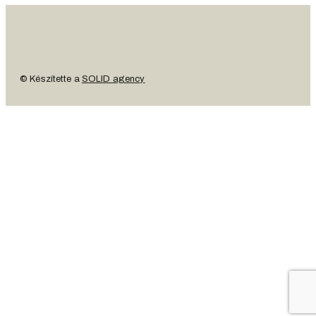
© Készítette a
SOLID agency