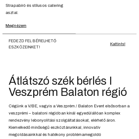
Strapabíró és stílusos catering
asztal.
Megnézem
FEDEZD FEL BÉRELHETŐ
Kattints!
ESZKÖZEINKET!
Átlátszó szék bérlés I
Veszprém Balaton régió
Cégünk a V/BE, vagyis a Veszprém / Balaton Event elsősorban a
veszprémi – balatoni régióban kínál egyedülállóan komplex
rendezvény lebonyolítási szolgáltatásokat, elérhető áron.
Kiemelkedő minőségű eszköztárunkkal, innovatív
megoldásainkkal és hatékony problémamegoldó