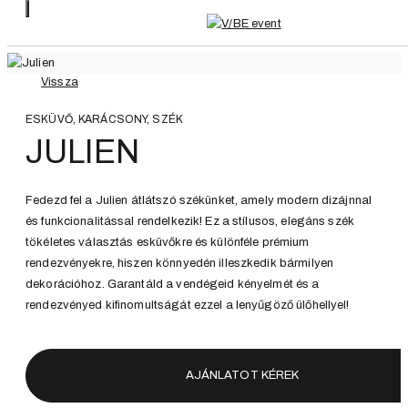
Vissza
ESKÜVŐ, KARÁCSONY, SZÉK
JULIEN
Fedezd fel a Julien átlátszó székünket, amely modern dizájnnal
és funkcionalitással rendelkezik! Ez a stílusos, elegáns szék
tökéletes választás esküvőkre és különféle prémium
rendezvényekre, hiszen könnyedén illeszkedik bármilyen
dekorációhoz. Garantáld a vendégeid kényelmét és a
rendezvényed kifinomultságát ezzel a lenyűgöző ülőhellyel!
AJÁNLATOT KÉREK