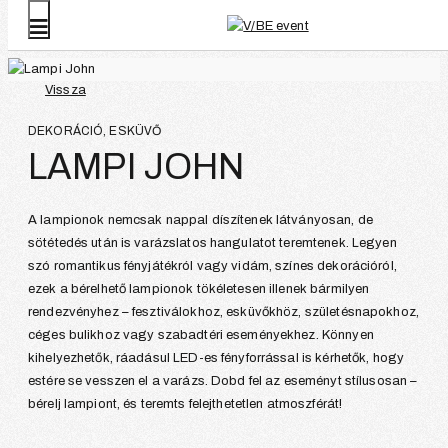
Vissza
DEKORÁCIÓ, ESKÜVŐ
LAMPI JOHN
A lampionok nemcsak nappal díszítenek látványosan, de
sötétedés után is varázslatos hangulatot teremtenek. Legyen
szó romantikus fényjátékról vagy vidám, színes dekorációról,
ezek a bérelhető lampionok tökéletesen illenek bármilyen
rendezvényhez – fesztiválokhoz, esküvőkhöz, születésnapokhoz,
céges bulikhoz vagy szabadtéri eseményekhez. Könnyen
kihelyezhetők, ráadásul LED-es fényforrással is kérhetők, hogy
estére se vesszen el a varázs. Dobd fel az eseményt stílusosan –
bérelj lampiont, és teremts felejthetetlen atmoszférát!