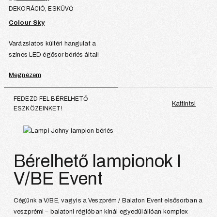
DEKORÁCIÓ, ESKÜVŐ
Colour Sky
Varázslatos kültéri hangulat a
színes LED égősor bérlés által!
Megnézem
FEDEZD FEL BÉRELHETŐ
Kattints!
ESZKÖZEINKET!
Bérelhető lampionok I
V/BE Event
Cégünk a V/BE, vagyis a Veszprém / Balaton Event elsősorban a
veszprémi – balatoni régióban kínál egyedülállóan komplex