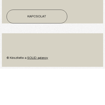
KAPCSOLAT
© Készítette a
SOLID agency