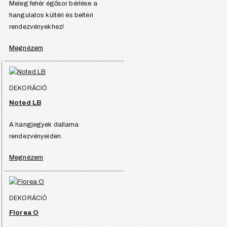
Meleg fehér égősor bérlése a
hangulatos kültéri és beltéri
rendezvényekhez!
Megnézem
DEKORÁCIÓ
Noted LB
A hangjegyek dallama
rendezvényeiden.
Megnézem
DEKORÁCIÓ
Florea O