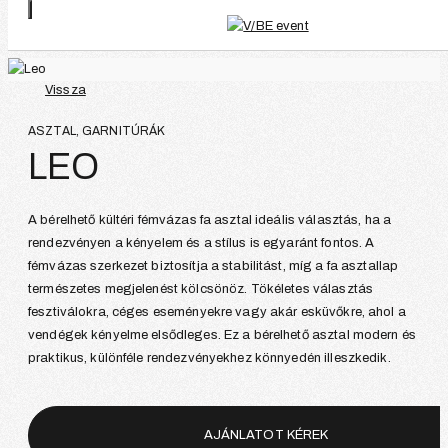
Vissza
ASZTAL, GARNITÚRÁK
LEO
A bérelhető kültéri fémvázas fa asztal ideális választás, ha a
rendezvényen a kényelem és a stílus is egyaránt fontos. A
fémvázas szerkezet biztosítja a stabilitást, míg a fa asztallap
természetes megjelenést kölcsönöz. Tökéletes választás
fesztiválokra, céges eseményekre vagy akár esküvőkre, ahol a
vendégek kényelme elsődleges. Ez a bérelhető asztal modern és
praktikus, különféle rendezvényekhez könnyedén illeszkedik.
AJÁNLATOT KÉREK