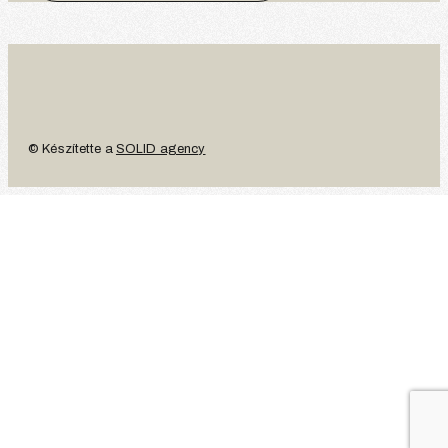
© Készítette a
SOLID agency