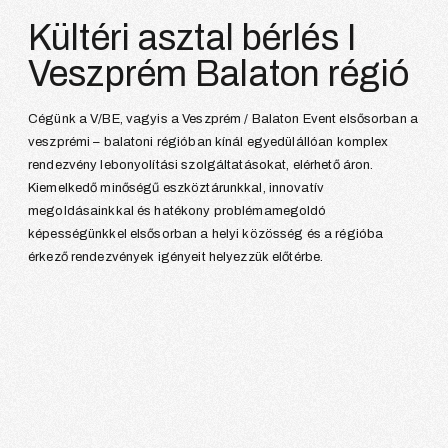
Kültéri asztal bérlés I
Veszprém Balaton régió
Cégünk a V/BE, vagyis a Veszprém / Balaton Event elsősorban a
veszprémi – balatoni régióban kínál egyedülállóan komplex
rendezvény lebonyolítási szolgáltatásokat, elérhető áron.
Kiemelkedő minőségű eszköztárunkkal, innovatív
megoldásainkkal és hatékony problémamegoldó
képességünkkel elsősorban a helyi közösség és a régióba
érkező rendezvények igényeit helyezzük előtérbe.