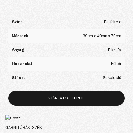
Szín:
Fa, fekete
Méretek:
39cm x 40cm x 79cm
Anyag:
Fém, fa
Használat:
Kültér
Stílus:
Sokoldalú
AJÁNLATOT KÉREK
GARNITÚRÁK, SZÉK