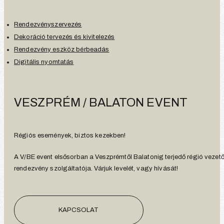
Rendezvényszervezés
Dekoráció tervezés és kivitelezés
Rendezvény eszköz bérbeadás
Digitális nyomtatás
VESZPRÉM / BALATON EVENT
Régiós események, biztos kezekben!
A V/BE event elsősorban a Veszprémtől Balatonig terjedő régió vezet
rendezvény szolgáltatója. Várjuk levelét, vagy hívását!
KAPCSOLAT