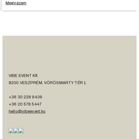
Megnézem
VIBE EVENT Kft.
8200 VESZPRÉM, VÖRÖSMARTY TÉR 1.
+36 30 228 9439
+36 20 578 5447
hello@vibeevent.hu