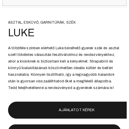
ASZTAL, ESKÜVŐ, GARNITÚRÁK, SZÉK
LUKE
A többféle színben elérhető Luke bérelhető gyerek szék és asztal
szett tökéletes választás fesztiválokhoz és rendezvényekhez,
ahol a kicsiknek is biztosítani kell a kényelmet. Strapabíró és
könnyű kialakításának köszönhetően ideális kültéri és beltéri
használatra. Könnyen tisztítható, így a legnagyobb kalandok
után is gyorsan visszaállíthatod őket a megfelelő állapotba.
Tedd felejthetetlenné a rendezvényed a gyerekek számára is!
AJÁNLATOT KÉREK