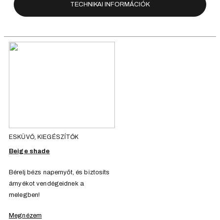
TECHNIKAI INFORMÁCIÓK
ESKÜVŐ, KIEGÉSZÍTŐK
Beige shade
Bérelj bézs napernyőt, és biztosíts
árnyékot vendégeidnek a
melegben!
Megnézem