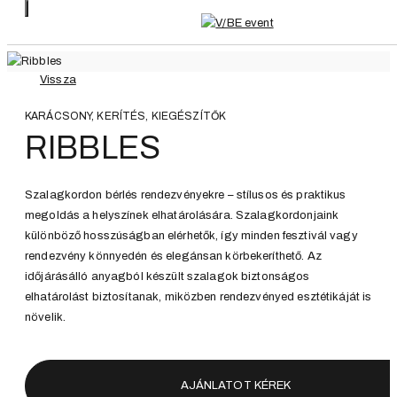
Vissza
KARÁCSONY, KERÍTÉS, KIEGÉSZÍTŐK
RIBBLES
Szalagkordon bérlés rendezvényekre – stílusos és praktikus
megoldás a helyszínek elhatárolására. Szalagkordonjaink
különböző hosszúságban elérhetők, így minden fesztivál vagy
rendezvény könnyedén és elegánsan körbekeríthető. Az
időjárásálló anyagból készült szalagok biztonságos
elhatárolást biztosítanak, miközben rendezvényed esztétikáját is
növelik.
AJÁNLATOT KÉREK