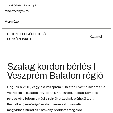
Frissítő hűsítés a nyári
rendezvényekre.
Megnézem
FEDEZD FEL BÉRELHETŐ
Kattints!
ESZKÖZEINKET!
Szalag kordon bérlés I
Veszprém Balaton régió
Cégünk a V/BE, vagyis a Veszprém / Balaton Event elsősorban a
veszprémi – balatoni régióban kínál egyedülállóan komplex
rendezvény lebonyolítási szolgáltatásokat, elérhető áron.
Kiemelkedő minőségű eszköztárunkkal, innovatív
megoldásainkkal és hatékony problémamegoldó