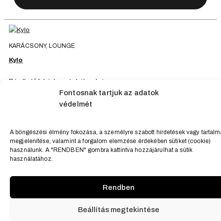
KARÁCSONY, LOUNGE
Kylo
Bérelhető fehér lounge bútorok és
Fontosnak tartjuk az adatok
kanapék a tökéletes kényelemért!
védelmét
Megnézem
A böngészési élmény fokozása, a személyre szabott hirdetések vagy tartal
megjelenítése, valamint a forgalom elemzése érdekében sütiket (cookie)
használunk. A "RENDBEN" gombra kattintva hozzájárulhat a sütik
ASZTAL, ESKÜVŐ, INDUSTRIAL
használatához.
Brian
Rendben
Fekete könyöklő
Megnézem
Beállítás megtekintése