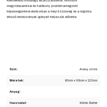
Kiemelkedő minőségű eszköztárunkkal, innovatív
megoldásainkkal és hatékony problémamegoldó
képességünkkel elsősorban a helyi közösség és a régióba
érkező rendezvények igényeit helyezzük előtérbe.
Szín:
Arany, vörös
Méretek:
80cm x 58cm x 120cm
Anyag:
Használat:
Kültér, Beltér