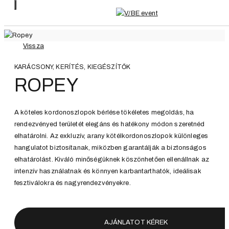
Vissza
KARÁCSONY, KERÍTÉS, KIEGÉSZÍTŐK
ROPEY
A köteles kordonoszlopok bérlése tökéletes megoldás, ha
rendezvényed területét elegáns és hatékony módon szeretnéd
elhatárolni. Az exkluzív, arany kötélkordonoszlopok különleges
hangulatot biztosítanak, miközben garantálják a biztonságos
elhatárolást. Kiváló minőségüknek köszönhetően ellenállnak az
intenzív használatnak és könnyen karbantarthatók, ideálisak
fesztiválokra és nagyrendezvényekre.
AJÁNLATOT KÉREK