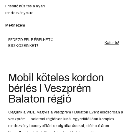
Frissítő hűsítés a nyári
rendezvényekre.
Megnézem
FEDEZD FEL BÉRELHETŐ
Kattints!
ESZKÖZEINKET!
Mobil köteles kordon
bérlés I Veszprém
Balaton régió
Cégünk a V/BE, vagyis a Veszprém / Balaton Event elsősorban a
veszprémi – balatoni régióban kínál egyedülállóan komplex
rendezvény lebonyolítási szolgáltatásokat, elérhető áron.