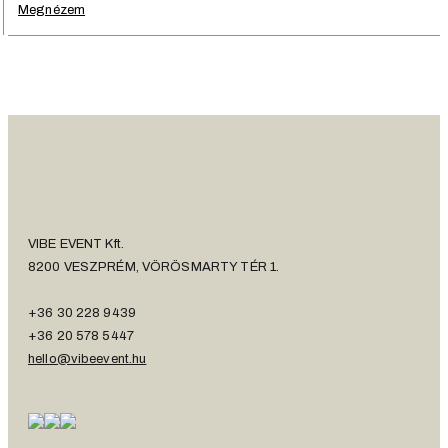
Megnézem
VIBE EVENT Kft.
8200 VESZPRÉM, VÖRÖSMARTY TÉR 1.
+36 30 228 9439
+36 20 578 5447
hello@vibeevent.hu