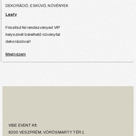
DEKORÁCIÓ, ESKÜVŐ, NÖVÉNYEK
Leafy
Frissítsd fel rendezvényed VIP
helyszínét bérelhető növényfal
dekorációval!
Megnézem
VIBE EVENT Kft.
8200 VESZPRÉM, VÖRÖSMARTY TÉR 1.