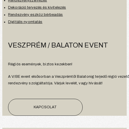
Rendezvényszervezés
Dekoráció tervezés és kivitelezés
Rendezvény eszköz bérbeadás
Digitális nyomtatás
VESZPRÉM / BALATON EVENT
Régiós események, biztos kezekben!
A V/BE event elsősorban a Veszprémtől Balatonig terjedő régió vezet
rendezvény szolgáltatója. Várjuk levelét, vagy hívását!
KAPCSOLAT