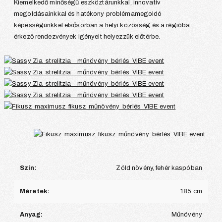
Kiemelkedő minőségű eszköztárunkkal, innovatív
megoldásainkkal és hatékony problémamegoldó
képességünkkel elsősorban a helyi közösség és a régióba
érkező rendezvények igényeit helyezzük előtérbe.
Szín:
Zöld növény, fehér kaspóban
Méretek:
185 cm
Anyag:
Műnövény