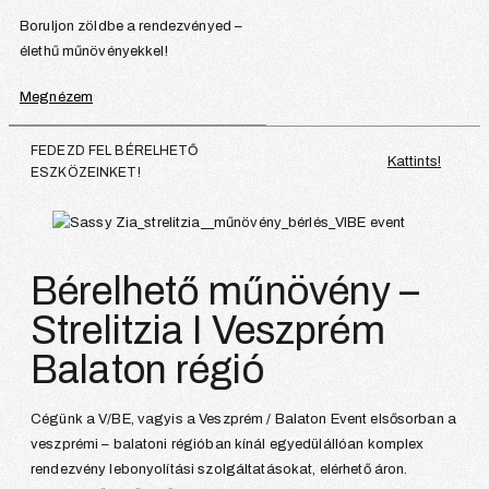
Boruljon zöldbe a rendezvényed –
élethű műnövényekkel!
Megnézem
FEDEZD FEL BÉRELHETŐ
Kattints!
ESZKÖZEINKET!
Bérelhető műnövény –
Strelitzia I Veszprém
Balaton régió
Cégünk a V/BE, vagyis a Veszprém / Balaton Event elsősorban a
veszprémi – balatoni régióban kínál egyedülállóan komplex
rendezvény lebonyolítási szolgáltatásokat, elérhető áron.