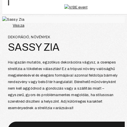
Vissza
DEKORÁCIÓ, NÖVÉNYEK
SASSY ZIA
Ha igazán mutatós, egzotikus dekorációra vágysz, a cserepes
strelitzia a tökéletes választás! Ez a trópusi növény valósághű
megjelenésével és elegáns formájával azonnal feldobja bármely
rendezvény vagy belső tér hangulatát. Bérelhető műnövényként
nem kell aggódnod a gondozás vagy a szállítás miatt –
egyszerű, gyors és problémamentes megoldás, ha stílusosan
szeretnéd díszíteni a helyszínt. Adj különleges karaktert
eseményednek a strelitzia varázsával!