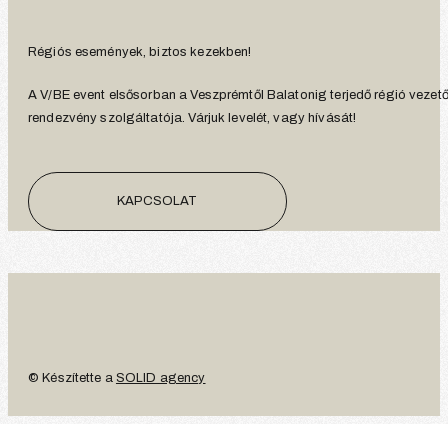
Régiós események, biztos kezekben!
A V/BE event elsősorban a Veszprémtől Balatonig terjedő régió vezet
rendezvény szolgáltatója. Várjuk levelét, vagy hívását!
KAPCSOLAT
© Készítette a
SOLID agency