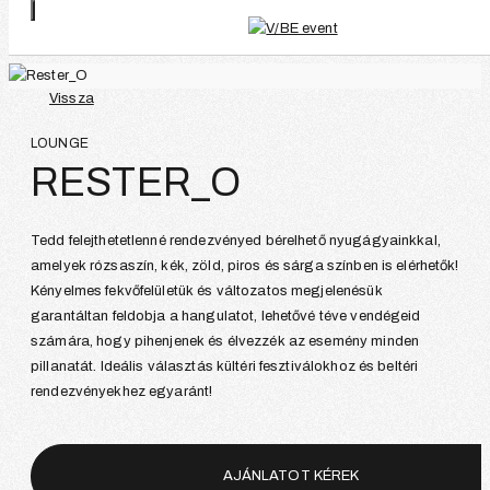
Vissza
LOUNGE
RESTER_O
Tedd felejthetetlenné rendezvényed bérelhető nyugágyainkkal,
amelyek rózsaszín, kék, zöld, piros és sárga színben is elérhetők!
Kényelmes fekvőfelületük és változatos megjelenésük
garantáltan feldobja a hangulatot, lehetővé téve vendégeid
számára, hogy pihenjenek és élvezzék az esemény minden
pillanatát. Ideális választás kültéri fesztiválokhoz és beltéri
rendezvényekhez egyaránt!
AJÁNLATOT KÉREK