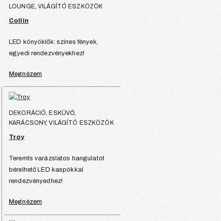
LOUNGE, VILÁGÍTÓ ESZKÖZÖK
Collin
LED könyöklők: színes fények,
egyedi rendezvényekhez!
Megnézem
DEKORÁCIÓ, ESKÜVŐ,
KARÁCSONY, VILÁGÍTÓ ESZKÖZÖK
Troy
Teremts varázslatos hangulatot
bérelhető LED kaspókkal
rendezvényedhez!
Megnézem