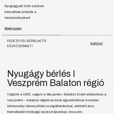
Nyugágyak több színben:
kényelmes pihenés a
rendezvényeken!
Megnézem
FEDEZD FEL BÉRELHETŐ
Kattints!
ESZKÖZEINKET!
Nyugágy bérlés I
Veszprém Balaton régió
Cégünk a V/BE, vagyis a Veszprém / Balaton Event elsősorban a
veszprémi – balatoni régióban kínál egyedülállóan komplex
rendezvény lebonyolítási szolgáltatásokat, elérhető áron.
Kiemelkedő minőségű eszköztárunkkal, innovatív