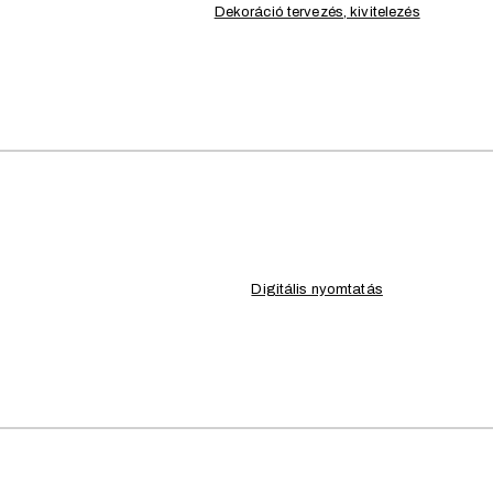
Dekoráció tervezés, kivitelezés
DEKORÁCIÓ, ESKÜVŐ, K
ESZKÖZÖK
Philip
Közepes LED gömb dekor
rendezvényekért!
Megnézem
TECHNIKAI INFORMÁCIÓK
FEDEZD FEL BÉRELHE
Digitális nyomtatás
zprém, Balaton régió I Veszp
prémi – balatoni régióban kínál egyedülállóan komplex rendezvény lebonyo
goldó képességünkkel elsősorban a helyi közösség és a régióba érkező r