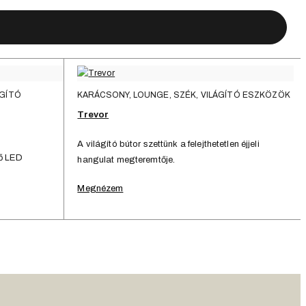
ÁGÍTÓ
KARÁCSONY, LOUNGE, SZÉK, VILÁGÍTÓ ESZKÖZÖK
Trevor
A világító bútor szettünk a felejthetetlen éjjeli
tő LED
hangulat megteremtője.
Megnézem