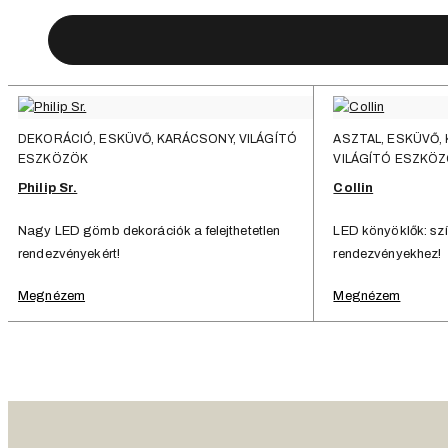
DEKORÁCIÓ, ESKÜVŐ, KARÁCSONY, VILÁGÍTÓ
ASZTAL, ESKÜVŐ,
ESZKÖZÖK
VILÁGÍTÓ ESZKÖ
Philip Sr.
Collin
Nagy LED gömb dekorációk a felejthetetlen
LED könyöklők: szí
rendezvényekért!
rendezvényekhez!
Megnézem
Megnézem