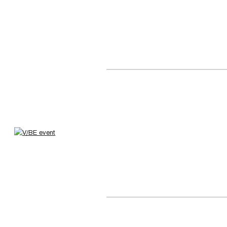
Lounge bútor bérlés I Ves
Cégünk a V/BE, vagyis a Veszprém / Balaton Event elsősorban a vesz
eszköztárunkkal, innovatív megoldásainkkal és hatékony problémame