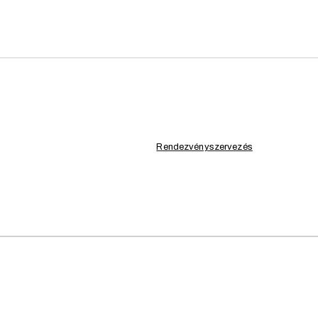
KARÁCSONY, LOUNGE,
TREVO
Rendezvényszervezés
Világító bútoraink tök
LED-es lounge asztala
világítanak, így varáz
bármilyen esemény köz
AJÁNLA