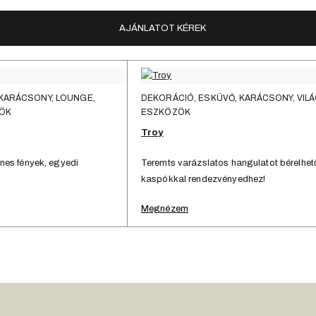
AJÁNLATOT KÉREK
 KARÁCSONY, LOUNGE,
DEKORÁCIÓ, ESKÜVŐ, KARÁCSONY, VIL
ZÖK
ESZKÖZÖK
Troy
nes fények, egyedi
Teremts varázslatos hangulatot bérelhe
kaspókkal rendezvényedhez!
Megnézem