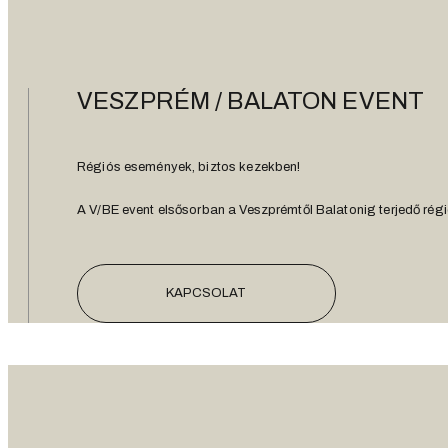
VESZPRÉM / BALATON EVENT
Régiós események, biztos kezekben!
A V/BE event elsősorban a Veszprémtől Balatonig terjedő régió
KAPCSOLAT