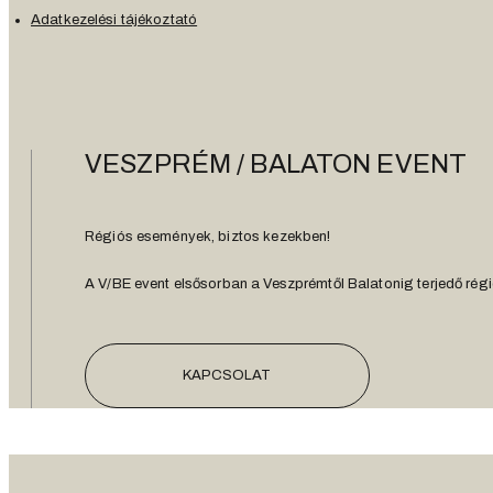
Adatkezelési tájékoztató
VESZPRÉM / BALATON EVENT
Régiós események, biztos kezekben!
A V/BE event elsősorban a Veszprémtől Balatonig terjedő régió
KAPCSOLAT