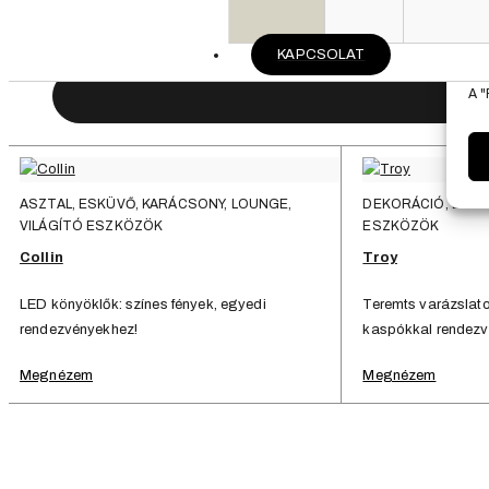
Stílus:
KAPCSOLAT
A b
meg
A "
ASZTAL, ESKÜVŐ, KARÁCSONY, LOUNGE,
DEKORÁCIÓ, ESKÜ
VILÁGÍTÓ ESZKÖZÖK
ESZKÖZÖK
Collin
Troy
LED könyöklők: színes fények, egyedi
Teremts varázslato
rendezvényekhez!
kaspókkal rendezv
Megnézem
Megnézem