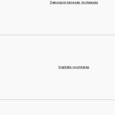
Dekoráció tervezés, kivitelezés
ESKÜVŐ, KIEGÉSZÍTŐK
Beige shade
Bérelj bézs napernyőt, é
vendégeidnek a melegb
Megnézem
TECHNIKAI INFORMÁCIÓK
FEDEZD FEL BÉRELHE
Digitális nyomtatás
m Balaton régió
prémi – balatoni régióban kínál egyedülállóan komplex rendezvény lebonyo
goldó képességünkkel elsősorban a helyi közösség és a régióba érkező r