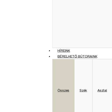
HÍREINK
BÉRELHETŐ BÚTORAINK
Szín:
Anyag:
Összes
Szék
Asztal
Méretek:
Használat: