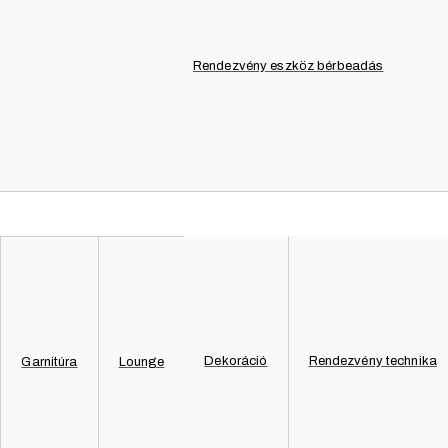
Rendezvény eszköz bérbeadás
Dekoráció
Rendezvény technika
Garnitúra
Lounge
Fontosnak tartjuk az adatok védelmét