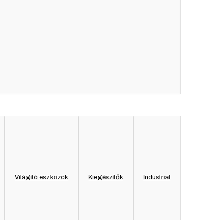
Piros
Fa, szövet
Világító eszközök
Kiegészítők
Industrial
Magasság: 80cm Szélesség: 58cm Mélység: 120cm
Kültér, Beltér