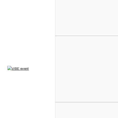
Nyugágy bérlés I Veszpré
Cégünk a V/BE, vagyis a Veszprém / Balaton Event elsősorban a vesz
eszköztárunkkal, innovatív megoldásainkkal és hatékony problémame