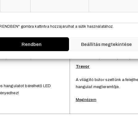
öngészési élmény fokozása, a személyre szabott hirdetések vagy tartalmak
jelenítése, valamint a forgalom elemzése érdekében sütiket (cookie) használun
RENDBEN" gombra kattintva hozzájárulhat a sütik használatához.
AJÁNLATOT KÉREK
Rendben
Beállítás megtekintése
VŐ, KARÁCSONY, VILÁGÍTÓ
KARÁCSONY, LOUNGE, SZÉK, VI
Trevor
A világító bútor szettünk a felejthet
s hangulatot bérelhető LED
hangulat megteremtője.
ényedhez!
Megnézem