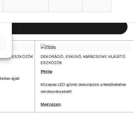
Kerti bútor
k.
LÁGÍTÓ ESZKÖZÖK
DEKORÁCIÓ, ESKÜVŐ, KARÁCSONY, VILÁGÍTÓ
ESZKÖZÖK
Philip
etlen éjjeli
Közepes LED gömb dekorációk a felejthetetlen
rendezvényekért!
Megnézem