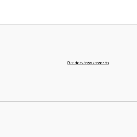
LOUNGE
RESTE
Rendezvényszervezés
Tedd felejthetetlenné 
zöld, piros és sárga sz
megjelenésük garantál
pihenjenek és élvezzék
fesztiválokhoz és belt
AJÁNLA