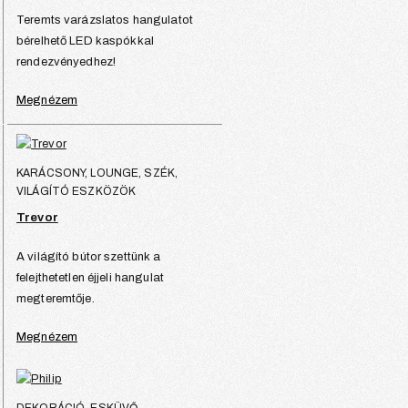
Teremts varázslatos hangulatot
bérelhető LED kaspókkal
rendezvényedhez!
Megnézem
KARÁCSONY, LOUNGE, SZÉK,
VILÁGÍTÓ ESZKÖZÖK
Trevor
A világító bútor szettünk a
felejthetetlen éjjeli hangulat
megteremtője.
Megnézem
DEKORÁCIÓ, ESKÜVŐ,