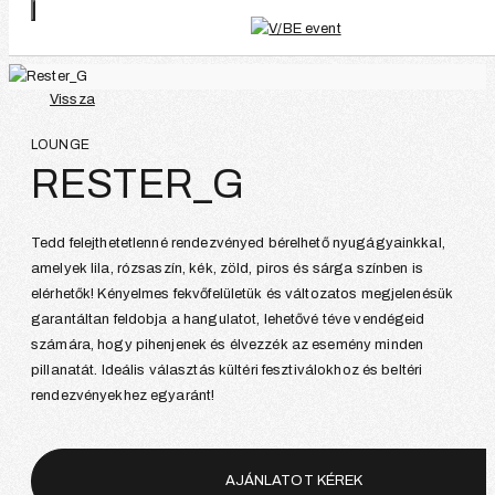
Vissza
LOUNGE
RESTER_G
Tedd felejthetetlenné rendezvényed bérelhető nyugágyainkkal,
amelyek lila, rózsaszín, kék, zöld, piros és sárga színben is
elérhetők! Kényelmes fekvőfelületük és változatos megjelenésük
garantáltan feldobja a hangulatot, lehetővé téve vendégeid
számára, hogy pihenjenek és élvezzék az esemény minden
pillanatát. Ideális választás kültéri fesztiválokhoz és beltéri
rendezvényekhez egyaránt!
AJÁNLATOT KÉREK