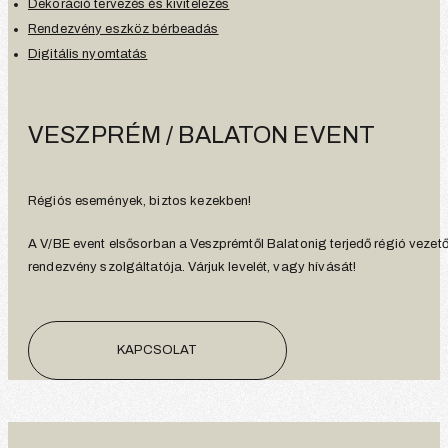
Dekoráció tervezés és kivitelezés
Rendezvény eszköz bérbeadás
Digitális nyomtatás
VESZPRÉM / BALATON EVENT
Régiós események, biztos kezekben!
A V/BE event elsősorban a Veszprémtől Balatonig terjedő régió vezet
rendezvény szolgáltatója. Várjuk levelét, vagy hívását!
KAPCSOLAT