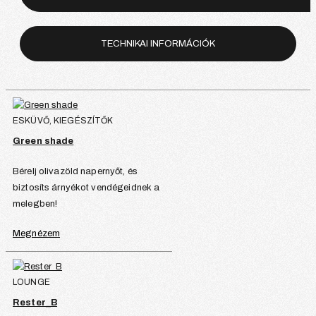
TECHNIKAI INFORMÁCIÓK
ESKÜVŐ, KIEGÉSZÍTŐK
Green shade
Bérelj olivazöld napernyőt, és
biztosíts árnyékot vendégeidnek a
melegben!
Megnézem
LOUNGE
Rester_B