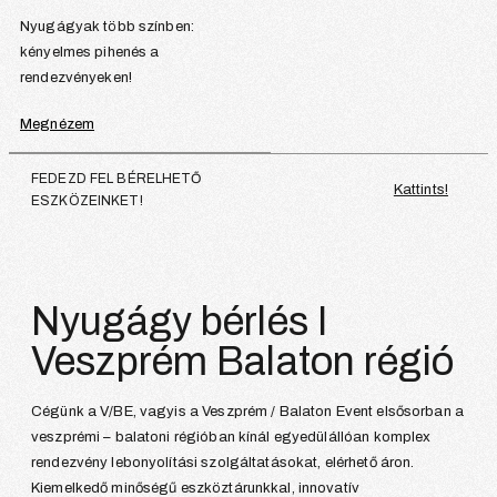
Nyugágyak több színben:
kényelmes pihenés a
rendezvényeken!
Megnézem
FEDEZD FEL BÉRELHETŐ
Kattints!
ESZKÖZEINKET!
Nyugágy bérlés I
Veszprém Balaton régió
Cégünk a V/BE, vagyis a Veszprém / Balaton Event elsősorban a
veszprémi – balatoni régióban kínál egyedülállóan komplex
rendezvény lebonyolítási szolgáltatásokat, elérhető áron.
Kiemelkedő minőségű eszköztárunkkal, innovatív