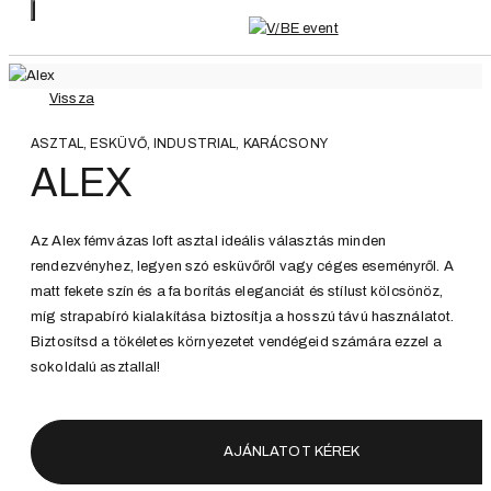
Vissza
ASZTAL, ESKÜVŐ, INDUSTRIAL, KARÁCSONY
ALEX
Az Alex fémvázas loft asztal ideális választás minden
rendezvényhez, legyen szó esküvőről vagy céges eseményről. A
matt fekete szín és a fa borítás eleganciát és stílust kölcsönöz,
míg strapabíró kialakítása biztosítja a hosszú távú használatot.
Biztosítsd a tökéletes környezetet vendégeid számára ezzel a
sokoldalú asztallal!
AJÁNLATOT KÉREK