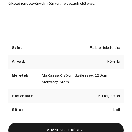
érkező rendezvények igényeit helyezzük előtérbe.
Szín:
Fa lap, fekete láb
Anyag:
Fém, fa
Méretek:
Magasság: 75cm Szélesség: 120cm
Mélység: 74cm
Használat:
Kültér, Beltér
Stílus:
Loft
AJÁNLATOT KÉREK