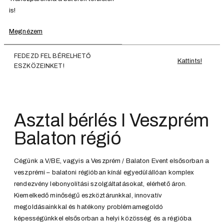
is!
Megnézem
FEDEZD FEL BÉRELHETŐ
Kattints!
ESZKÖZEINKET!
Asztal bérlés I Veszprém
Balaton régió
Cégünk a V/BE, vagyis a Veszprém / Balaton Event elsősorban a
veszprémi – balatoni régióban kínál egyedülállóan komplex
rendezvény lebonyolítási szolgáltatásokat, elérhető áron.
Kiemelkedő minőségű eszköztárunkkal, innovatív
megoldásainkkal és hatékony problémamegoldó
képességünkkel elsősorban a helyi közösség és a régióba