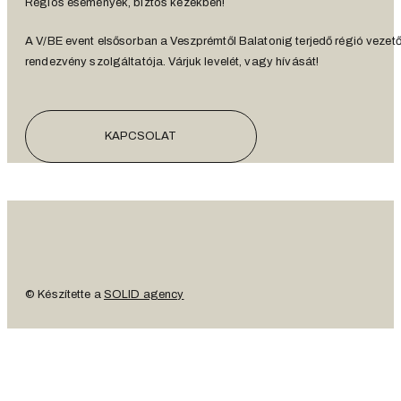
Régiós események, biztos kezekben!
A V/BE event elsősorban a Veszprémtől Balatonig terjedő régió vezet
rendezvény szolgáltatója. Várjuk levelét, vagy hívását!
KAPCSOLAT
© Készítette a
SOLID agency